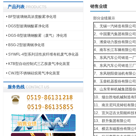
销售业绩
产品列表
PRODUCTS
BF型玻璃钢高浓度酸雾净化塔
部分业绩展示
DGS型玻璃钢酸雾净化塔
1、无锡一汽铸造有限公司
2、中国重汽集团有限公司
DGS-B型玻璃钢酸雾（废气）净化塔
3、潍柴动力股份有限公司
BSG-2型玻璃钢净化塔
4、南车长江车辆有限公
SYWFL-4型系列活性炭纤维有机废气净化器
5、东风汽车公司铸造一厂
KTB型自动控制式三乙胺废气净化装置
6、东风汽车公司铸造三厂
CWJ型不锈钢硅烷尾气净化装置
7、东风朝阳柴油机有限
8、玉柴机器股份有限公司
服务热线
CONTACT US
9、山东常林机械集团股
10、烟台胜地机械制造有
11、南京尼玛克铸铝有限
12、宜兴迈吉太阳能科技
13、群升集团有限公司
14、横店东磁股份有限公